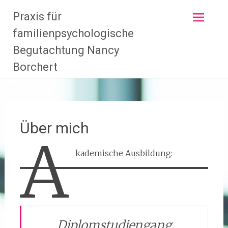
Zum
Praxis für
Inhalt
springen
familienpsychologische
Begutachtung Nancy
Borchert
Über mich
A
kademische Ausbildung:
Diplomstudiengang